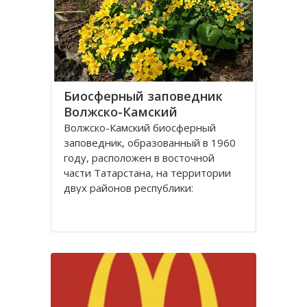
массивов и пойменных луговых
Биосферный заповедник
Волжско-Камский
Волжско-Камский биосферный
заповедник, образованный в 1960
году, расположен в восточной
части Татарстана, на территории
двух районов республики:
Зеленодольском (Раифский
участок), Лаишевском (Сараловский
участок). Эти два обособленных
участка удалены друг от друга на
100 километров. Расстояние от