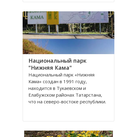
различать: небольшая часть
Нижнего Поволжья относится к
Южному федеральному округу, а
Верхнее Поволжье – к
Центральному. В состав округа
Национальный парк
"Нижняя Кама"
Национальный парк «Нижняя
Кама» создан в 1991 году,
находится в Тукаевском и
Елабужском районах Татарстана,
что на северо-востоке республики.
Цель создания национального парк
«Нижняя Кама» - сохранение и
восстановление уникального
природного комплекса лесных