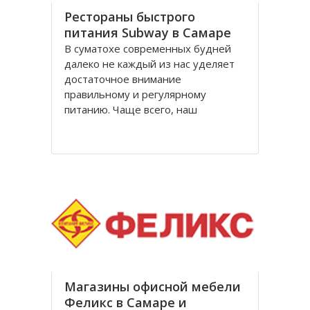
Рестораны быстрого
питания Subway в Самаре
В суматохе современных будней
далеко не каждый из нас уделяет
достаточное внимание
правильному и регулярному
питанию. Чаще всего, наш
полноценный завтрак, обед или
ужин составляют быстрые
перекусы на ходу, еда всухомятку.
В лучшем случае - посещаем
заведения быстрого обслуживания.
Рестораны
Магазины офисной мебели
Феликс в Самаре и