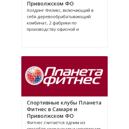
Приволжском ФО
Холдинг Феликс, включающий в
себя деревообрабатывающий
комбинат, 2 фабрики по
производству офисной и
гостиничной мебели, обширный
складской комплекс, а также
развитую сеть фирменных салонов,
занимает лидирующее место в
России на торговом рынке в сфере
выпуска и реализации офисной
мебели. Продукция
Спортивные клубы Планета
Фитнес в Самаре и
Приволжском ФО
Фитнес считается одним из
способов сохранения и укрепления